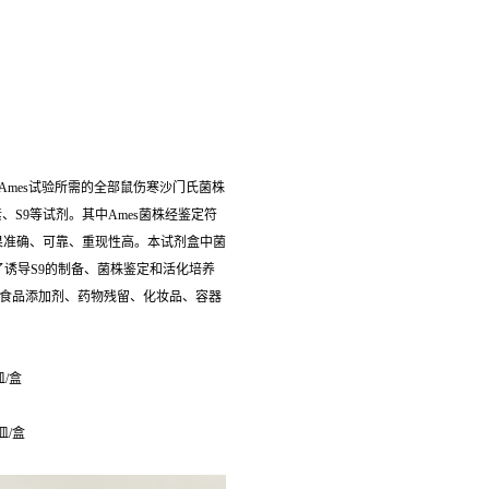
有Ames试验所需的全部鼠伤寒沙门氏菌株
生物素、S9等试剂。其中Ames菌株经鉴定符
果准确、可靠、重现性高。本试剂盒中菌
了诱导S9的制备、菌株鉴定和活化培养
食品添加剂、药物残留、化妆品、容器
皿/盒
皿/盒