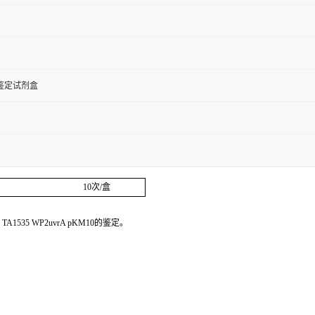
株鉴定试剂盒
10次/盒
A1535 WP2uvrA pKM10的鉴定。