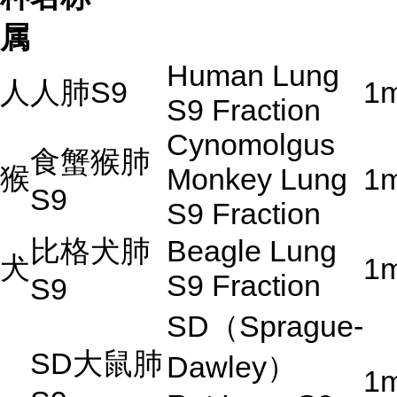
属
Human Lung
人
人肺
S9
1
S9 Fraction
Cynomolgus
食蟹猴肺
猴
Monkey Lung
1
S9
S9 Fraction
比格犬肺
Beagle Lung
犬
1
S9 Fraction
S9
SD
（
Sprague-
SD
大鼠肺
Dawley
）
1