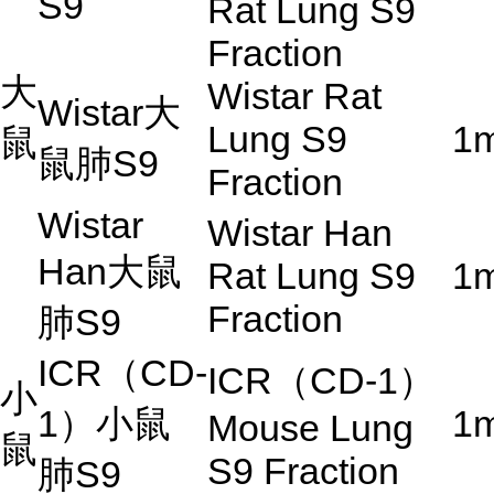
S9
Rat Lung S9
Fraction
大
Wistar Rat
Wistar
大
Lung S9
1
鼠
鼠肺
S9
Fraction
Wistar
Wistar Han
Han
大鼠
Rat Lung S9
1
Fraction
肺
S9
ICR
（
CD-
ICR
（
CD-1
）
小
1
）小鼠
1
Mouse Lung
鼠
S9 Fraction
肺
S9