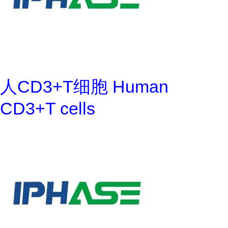
人CD3+T细胞 Human
CD3+T cells