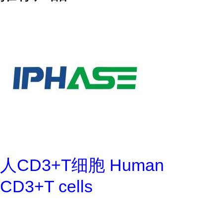
人CD3+T细胞 Human
CD3+T cells