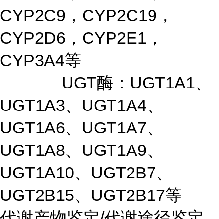
CYP2C9，CYP2C19，
CYP2D6，CYP2E1，
CYP3A4等
UGT酶：UGT1A1、
UGT1A3、UGT1A4、
UGT1A6、UGT1A7、
UGT1A8、UGT1A9、
UGT1A10、UGT2B7、
UGT2B15、UGT2B17等
代谢产物鉴定/代谢途径鉴定