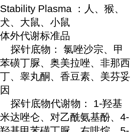
Stability Plasma ：人、猴、
犬、大鼠、小鼠
体外代谢标准品
探针底物： 氯唑沙宗、甲
苯磺丁脲、奥美拉唑、非那西
丁、睾丸酮、香豆素、美芬妥
因
探针底物代谢物： 1-羟基
米达唑仑、对乙酰氨基酚、4-
羟基甲苯磺丁脲、右啡烷、5-