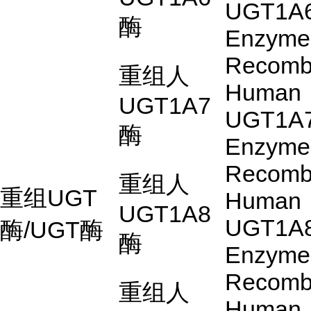
UGT1A
酶
Enzyme
Recomb
重组人
Human
UGT1A7
UGT1A
酶
Enzyme
Recomb
重组人
重组
UGT
Human
UGT1A8
UGT1A
酶
/UGT
酶
酶
Enzyme
Recomb
重组人
Human