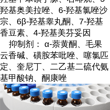
羟基奥美拉唑、6-羟基氯唑沙
宗、6β-羟基睾丸酮、7-羟基
香豆素、4-羟基美芬妥因
抑制剂： α-萘黄酮、毛果
云香碱、磺胺苯吡唑、噻氯匹
定、奎尼丁、二乙基二硫代氨
基甲酸钠、酮康唑