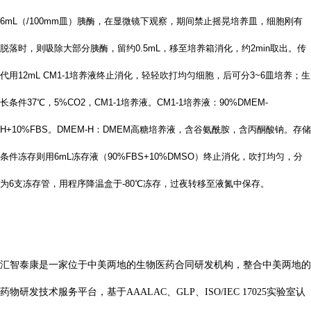
6mL（/100mm皿）胰酶，在显微镜下观察，期间禁止摇晃培养皿，细胞刚有
脱落时，则吸除大部分胰酶，留约0.5mL，移至培养箱消化，约2min取出。传
代用12mL CM1-1培养液终止消化，轻轻吹打均匀细胞，后可分3~6皿培养；生
长条件37℃，5%CO2，CM1-1培养液。CM1-1培养液：90%DMEM-
H+10%FBS。DMEM-H：DMEM高糖培养液，含谷氨酰胺，含丙酮酸钠。存储
条件冻存则用6mL冻存液（90%FBS+10%DMSO）终止消化，吹打均匀，分
为6支冻存管，用程序降温盒于-80℃冻存，过夜转移至液氮中保存。
汇智泰康是一家位于中美两地的生物医药合同研发机构，整合中美两地的
药物研发技术服务平台，基于
AAALAC、GLP、ISO/IEC 17025实验室认