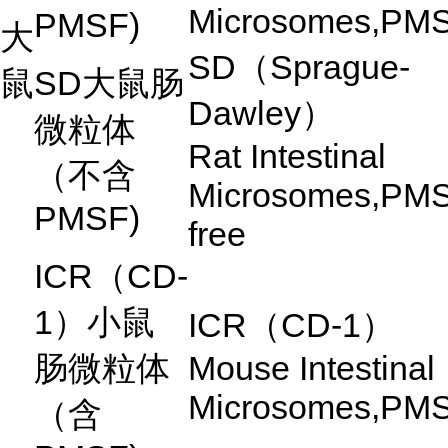
Microsomes,PM
PMSF)
大
SD
（
Sprague-
鼠
SD
大鼠肠
Dawley
）
微粒体
Rat Intestinal
（不含
Microsomes,PM
PMSF)
free
ICR
（
CD-
1
）小鼠
ICR
（
CD-1
）
肠微粒体
Mouse Intestinal
Microsomes,PM
（含