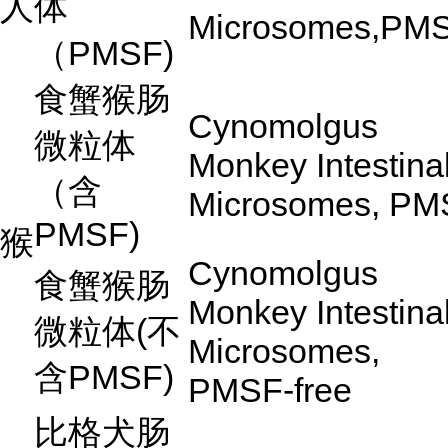
人
体
Microsomes,PM
（
PMSF)
食蟹猴肠
Cynomolgus
微粒体
Monkey Intestina
（含
Microsomes, PM
PMSF)
猴
Cynomolgus
食蟹猴肠
Monkey Intestina
微粒体
(
不
Microsomes,
含
PMSF)
PMSF-free
比格犬肠