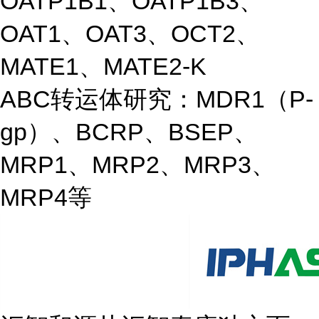
OATP1B1、OATP1B3、
OAT1、OAT3、OCT2、
MATE1、MATE2-K
ABC转运体研究：MDR1（P-
gp）、BCRP、BSEP、
MRP1、MRP2、MRP3、
MRP4等