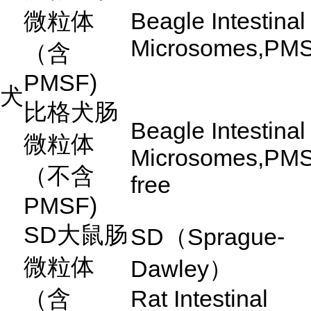
微粒体
Beagle Intestinal
Microsomes,PM
（含
PMSF)
犬
比格犬肠
Beagle Intestinal
微粒体
Microsomes,PM
（不含
free
PMSF)
SD
大鼠肠
SD
（
Sprague-
微粒体
Dawley
）
（含
Rat Intestinal