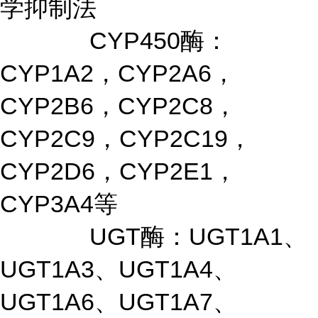
学抑制法
CYP450酶：
CYP1A2，CYP2A6，
CYP2B6，CYP2C8，
CYP2C9，CYP2C19，
CYP2D6，CYP2E1，
CYP3A4等
UGT酶：UGT1A1、
UGT1A3、UGT1A4、
UGT1A6、UGT1A7、