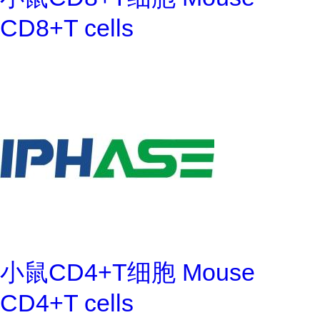
CD8+T cells
小鼠CD4+T细胞 Mouse
CD4+T cells