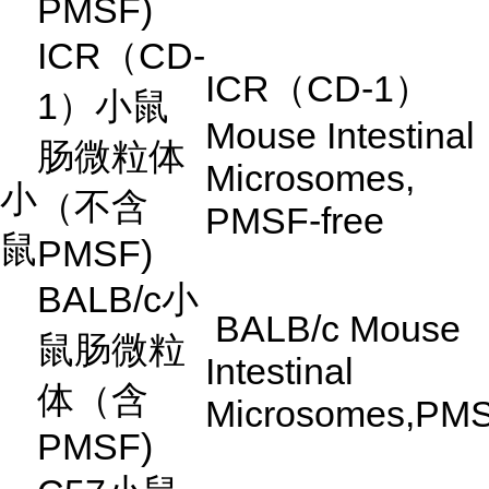
PMSF)
ICR
（
CD-
ICR
（
CD-1
）
1
）小鼠
Mouse Intestinal
肠微粒体
Microsomes,
小
（不含
PMSF-free
鼠
PMSF)
BALB/c
小
BALB/c Mouse
鼠肠微粒
Intestinal
体（含
Microsomes,PM
PMSF)