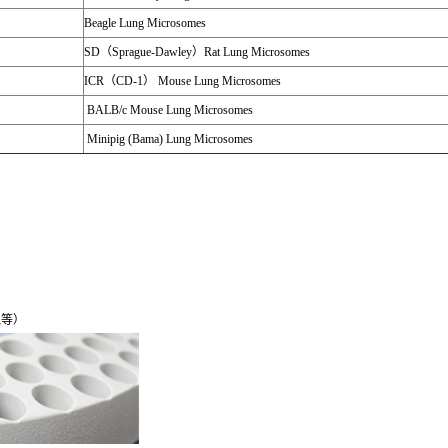
Beagle Lung Microsomes
SD
（
Sprague-Dawley
）
Rat Lung Microsomes
ICR
（
CD-1
）
Mouse Lung Microsomes
BALB/c Mouse Lung Microsomes
Minipig (Bama) Lung Microsomes
小鼠等）