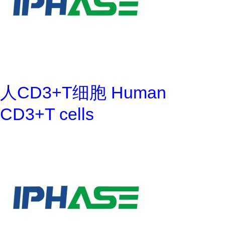
人CD3+T细胞 Human
CD3+T cells