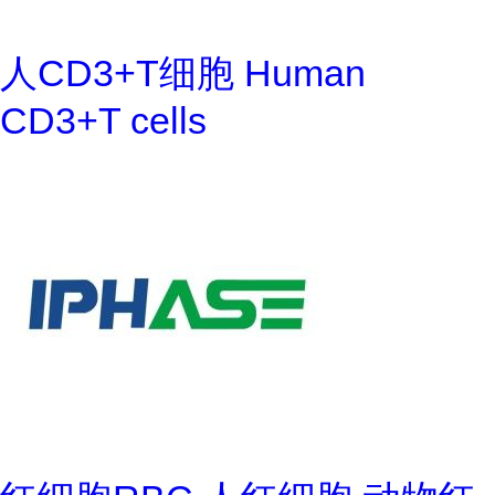
人CD3+T细胞 Human
CD3+T cells