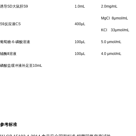
诱导SD大鼠肝S9
1.0mL
2.0mg/mL
MgCl 8μmol/mL
S9反应液CS
400μL
KCl 33μmol/mL
葡萄糖-6-磷酸溶液
100μL
5.0 μmol/mL
辅酶Ⅱ溶液
100μL
4.0 μmol/mL
磷酸盐缓冲液补足至10mL
参考标准