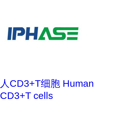
人CD3+T细胞 Human
CD3+T cells