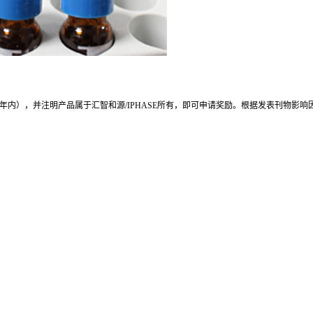
内），并注明产品属于汇智和源/IPHASE所有，即可申请奖励。根据发表刊物影响