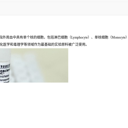
ell，PBMC），是指外周血中具有单个核的细胞，包括淋巴细胞（Lymphocyte）、单核细胞（M
化医学和毒理学等领域作为最基础的实验原料被广泛使用。