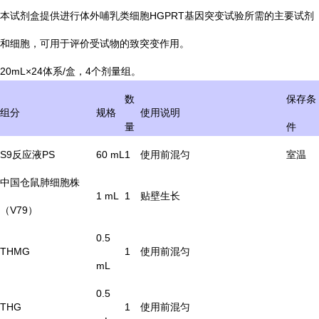
本试剂盒提供进行体外哺乳类细胞HGPRT基因突变试验所需的主要试剂
和细胞，可用于评价受试物的致突变作用。
20mL×24体系/盒，4个剂量组。
数
保存条
组分
规格
使用说明
量
件
S9反应液PS
60 mL
1
使用前混匀
室温
中国仓鼠肺细胞株
1 mL
1
贴壁生长
（V79）
0.5
THMG
1
使用前混匀
mL
0.5
THG
1
使用前混匀