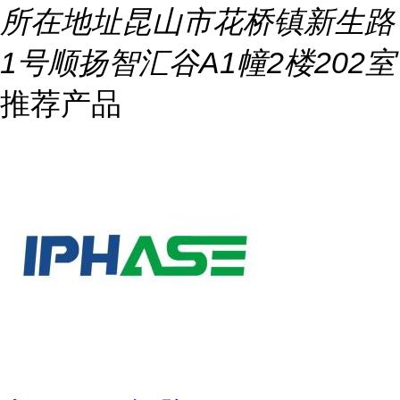
所在地址
昆山市花桥镇新生路
1号顺扬智汇谷A1幢2楼202室
推荐产品