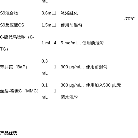
mL
S9混合物
3.6mL
1
冰浴融化
-70℃
S9反应液CS
1.5mL
1
使用前混匀
6-硫代鸟嘌呤（6-
1 mL
4
5 mg/mL，使用前混匀
TG）
0.3
苯并芘（BaP）
1
300 μg/mL，使用前混匀
mL
0.1
300 μg/mL，使用加入500 μL无
丝裂-霉素C（MMC）
1
mL
菌水混匀
产品优势