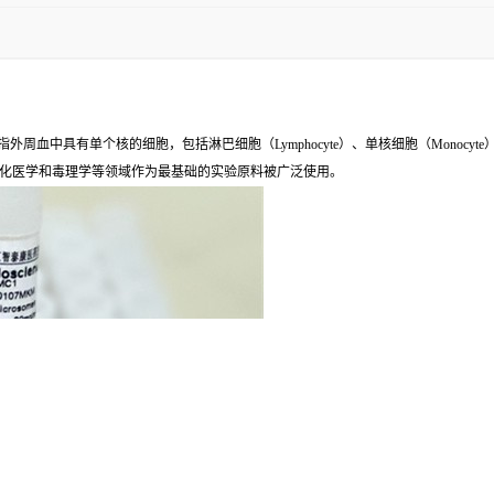
ell，PBMC），是指外周血中具有单个核的细胞，包括淋巴细胞（Lymphocyte）、单核细胞（M
化医学和毒理学等领域作为最基础的实验原料被广泛使用。