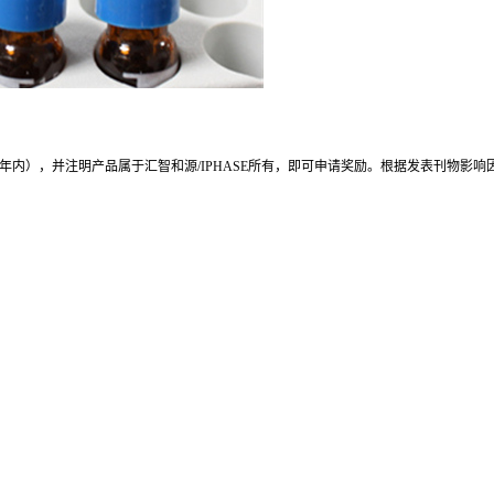
内），并注明产品属于汇智和源/IPHASE所有，即可申请奖励。根据发表刊物影响