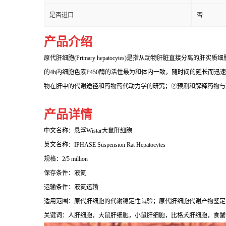
是否进口
否
产品介绍
原代肝细胞(Primary hepatocytes)是指从动物肝脏
的4h内细胞色素P450酶的活性最为和体内一致，随时间的延长
物在肝中的代谢途径和药物药代动力学的研究；②预测和解释药物与
产品详情
中文名称：悬浮Wistar大鼠肝细胞
英文名称：IPHASE
Suspension Rat Hepatocytes
规格：2/5 million
保存条件：液氮
运输条件：液氮运输
适用范围：原代肝细胞的代谢稳定性试验；原代肝细胞代谢产物鉴定
关键词：人肝细胞，大鼠肝细胞，小鼠肝细胞，比格犬肝细胞，食蟹猴肝细胞，