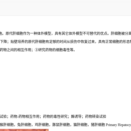
直接分离的肝实质细胞。原代肝细胞作为一种体外模型，具有其它体外模型不可替代的优点。肝细
而迅速下降；贴壁培养的原代肝细胞有足够的时间从损伤中恢复过来，具有正常细胞的形
药物之间的相互作用；③研究药物的细胞毒性等。
试验；药物-药物相互作用；药物的毒性研究；酶诱导；药物转染试验
兔肝细胞，鸡肝细胞，豚鼠肝细胞，猫肝细胞，猪肝细胞 Primary Hepatocyt