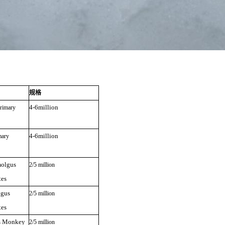
规格
4-6million
rimary
4-6million
mary
olgus
2/5 million
tes
lgus
2/5 million
tes
s Monkey
2/5 million