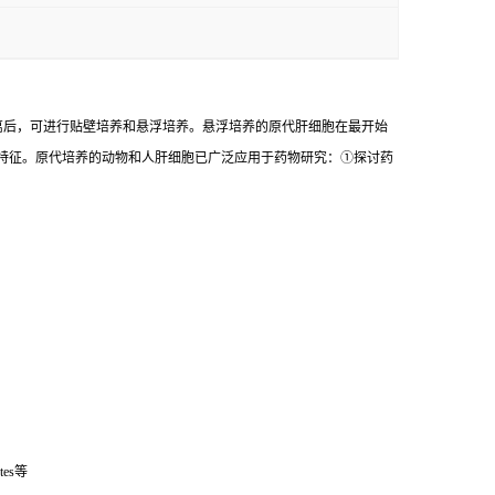
胞被分离后，可进行贴壁培养和悬浮培养。悬浮培养的原代肝细胞在最开始
态特征。原代培养的动物和人肝细胞已广泛应用于药物研究：①探讨药
es等