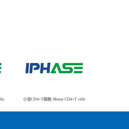
ls
小鼠CD4+T细胞 Mouse CD4+T cells