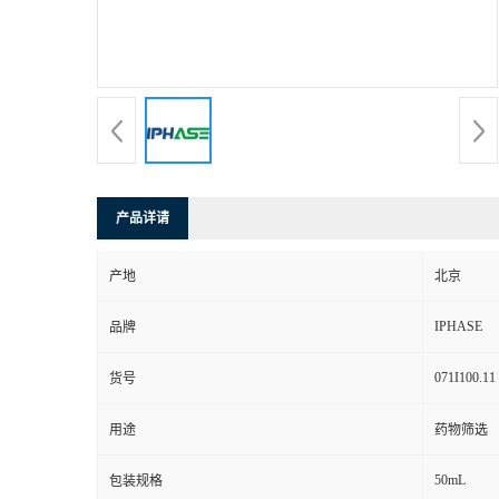
产品详请
产地
北京
IPHASE
品牌
071I100.11
货号
用途
药物筛选
50mL
包装规格