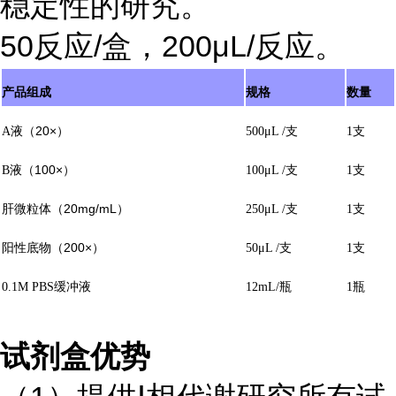
稳定性的研究。
50
反应
/
盒，
200
μL/
反应。
产品组成
规格
数量
液（
20×
）
支
支
A
500μL /
1
液（
100×
）
支
支
B
100μL /
1
20mg/mL
）
支
支
肝微粒体（
250μL /
1
200×
）
支
支
阳性底物（
50μL /
1
缓冲液
瓶
瓶
0.1M PBS
12mL/
1
试剂盒优势