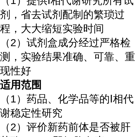
（
1
）提供
Ⅰ
相代谢研究所有试
剂，省去试剂配制的繁琐过
程，大大缩短实验时间
（
2
）试剂盒成分经过严格检
测，实验结果准确、可靠、重
现性好
适用范围
（
1
）药品、化学品等的
Ⅰ
相代
谢
稳定性研究
（
2
）评价新药前体是否被肝