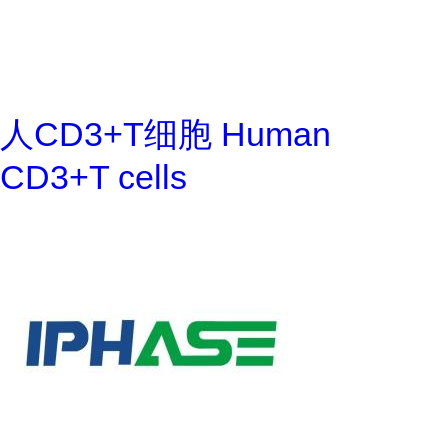
人CD3+T细胞 Human
CD3+T cells