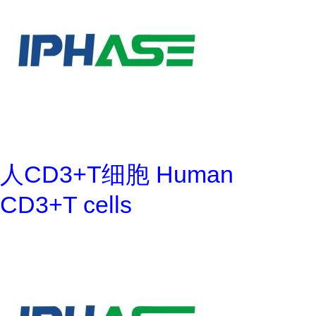
人CD3+T细胞 Human
CD3+T cells