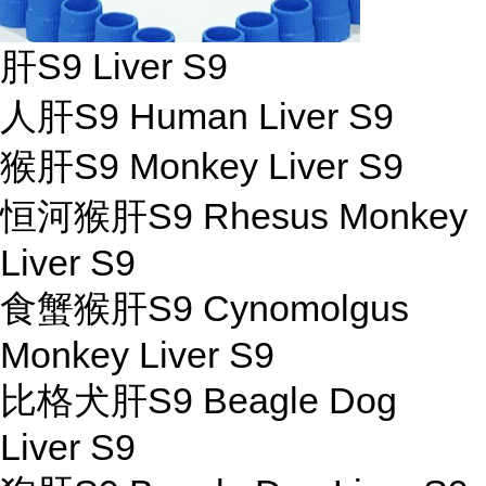
肝S9 Liver S9
人肝S9 Human Liver S9
猴肝S9 Monkey Liver S9
恒河猴肝S9 Rhesus Monkey
Liver S9
食蟹猴肝S9 Cynomolgus
Monkey Liver S9
比格犬肝S9 Beagle Dog
Liver S9