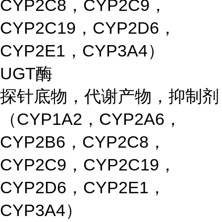
CYP2C8，CYP2C9，
CYP2C19，CYP2D6，
CYP2E1，CYP3A4）
UGT酶
探针底物，代谢产物，抑制剂
（CYP1A2，CYP2A6，
CYP2B6，CYP2C8，
CYP2C9，CYP2C19，
CYP2D6，CYP2E1，
CYP3A4）