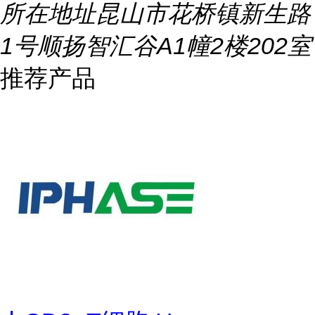
所在地址
昆山市花桥镇新生路
1号顺扬智汇谷A1幢2楼202室
推荐产品