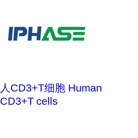
人CD3+T细胞 Human
CD3+T cells