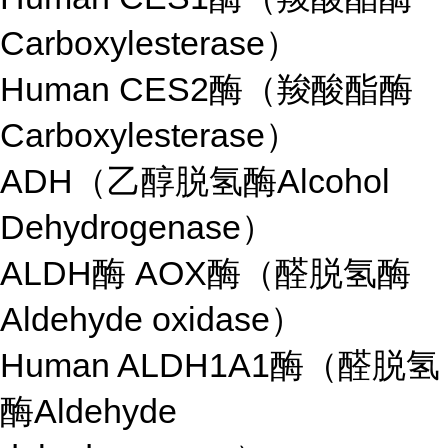
Carboxylesterase）
Human CES2酶（羧酸酯酶
Carboxylesterase）
ADH（乙醇脱氢酶Alcohol
Dehydrogenase）
ALDH酶 AOX酶（醛脱氢酶
Aldehyde oxidase）
Human ALDH1A1酶（醛脱氢
酶Aldehyde