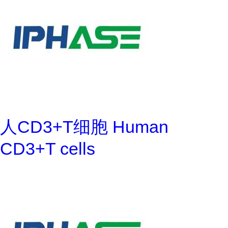
人CD3+T细胞 Human
CD3+T cells