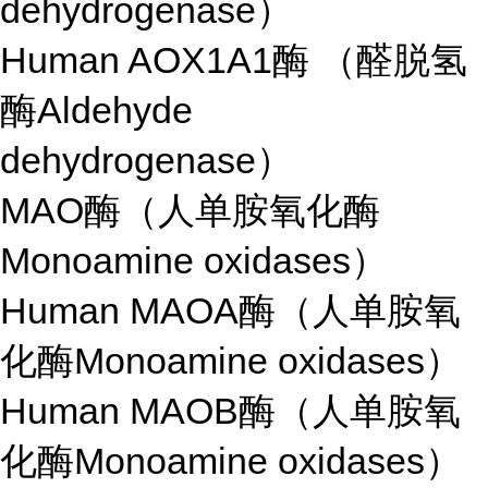
dehydrogenase）
Human AOX1A1酶 （醛脱氢
酶Aldehyde
dehydrogenase）
MAO酶（人单胺氧化酶
Monoamine oxidases）
Human MAOA酶（人单胺氧
化酶Monoamine oxidases）
Human MAOB酶（人单胺氧
化酶Monoamine oxidases）