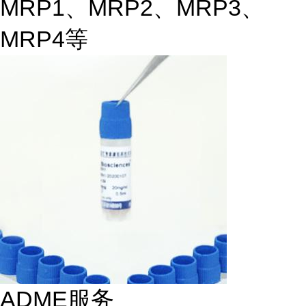
MRP1、MRP2、MRP3、
MRP4等
ADME服务