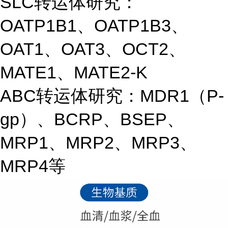
SLC转运体研究：
OATP1B1、OATP1B3、
OAT1、OAT3、OCT2、
MATE1、MATE2-K
ABC转运体研究：MDR1（P-
gp）、BCRP、BSEP、
MRP1、MRP2、MRP3、
MRP4等