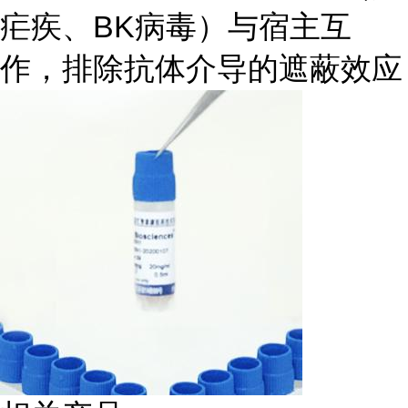
疟疾、BK病毒）与宿主互
作，排除抗体介导的遮蔽效应