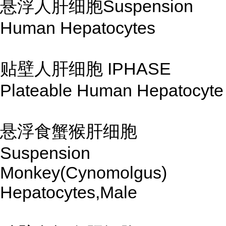
悬浮人肝细胞Suspension
Human Hepatocytes
贴壁人肝细胞 IPHASE
Plateable Human Hepatocyte
悬浮食蟹猴肝细胞
Suspension
Monkey(Cynomolgus)
Hepatocytes,Male