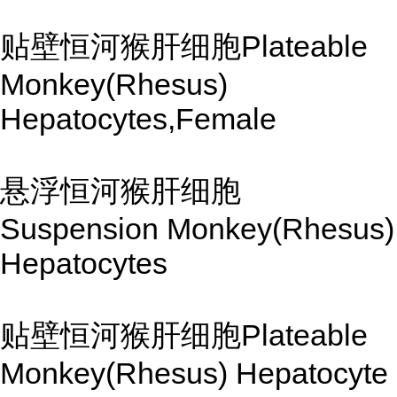
贴壁恒河猴肝细胞Plateable
Monkey(Rhesus)
Hepatocytes,Female
悬浮恒河猴肝细胞
Suspension Monkey(Rhesus)
Hepatocytes
贴壁恒河猴肝细胞Plateable
Monkey(Rhesus) Hepatocyte