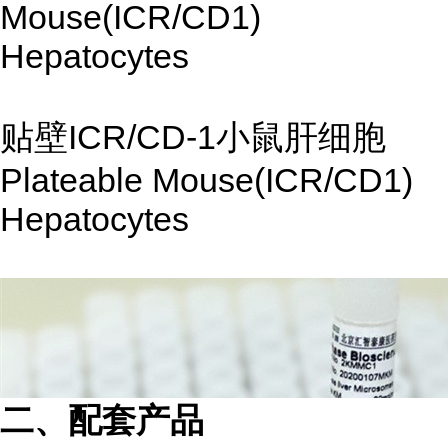
Mouse(ICR/CD1)
Hepatocytes
贴壁ICR/CD-1小鼠肝细胞
Plateable Mouse(ICR/CD1)
Hepatocytes
二、配套产品