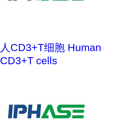
人CD3+T细胞 Human
CD3+T cells