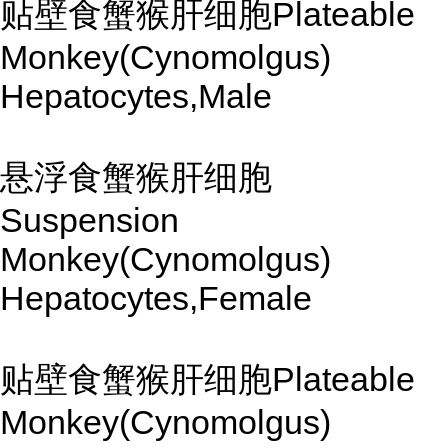
贴壁食蟹猴肝细胞Plateable
Monkey(Cynomolgus)
Hepatocytes,Male
悬浮食蟹猴肝细胞
Suspension
Monkey(Cynomolgus)
Hepatocytes,Female
贴壁食蟹猴肝细胞Plateable
Monkey(Cynomolgus)