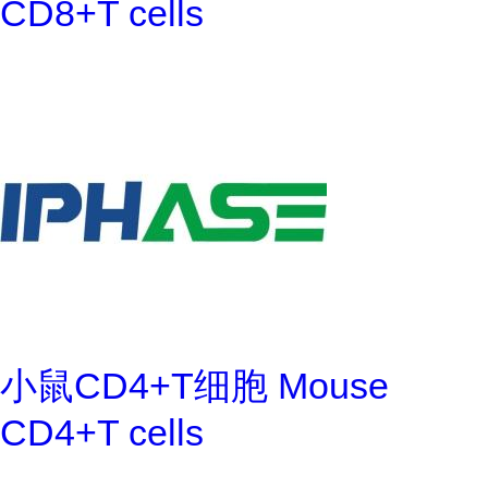
CD8+T cells
小鼠CD4+T细胞 Mouse
CD4+T cells