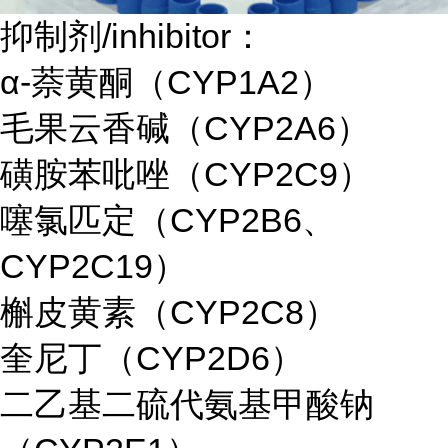
抑制剂/inhibitor：
α-萘黄酮（CYP1A2）
毛果云香碱（CYP2A6）
磺胺苯吡唑（CYP2C9）
噻氯匹定（CYP2B6、
CYP2C19）
槲皮黄素（CYP2C8）
奎尼丁（CYP2D6）
二乙基二硫代氨基甲酸钠