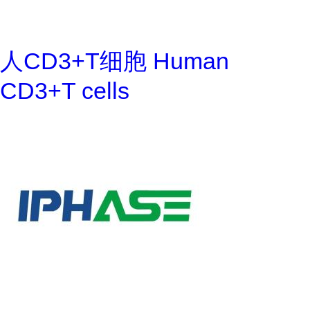
人CD3+T细胞 Human
CD3+T cells