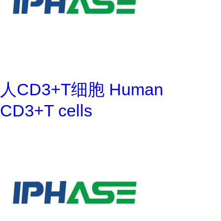
人CD3+T细胞 Human
CD3+T cells