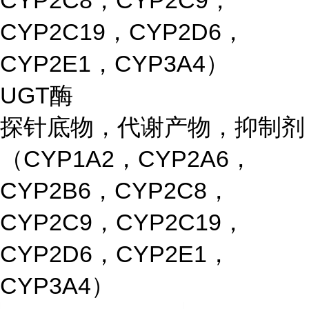
CYP2C8，CYP2C9，
CYP2C19，CYP2D6，
CYP2E1，CYP3A4）
UGT酶
探针底物，代谢产物，抑制剂
（CYP1A2，CYP2A6，
CYP2B6，CYP2C8，
CYP2C9，CYP2C19，
CYP2D6，CYP2E1，
CYP3A4）