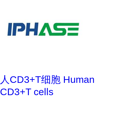
人CD3+T细胞 Human
CD3+T cells