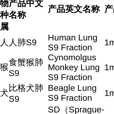
物
产品中文
产品英文名称
产
种
名称
属
Human Lung
人
人肺
S9
1
S9 Fraction
Cynomolgus
食蟹猴肺
猴
Monkey Lung
1
S9
S9 Fraction
比格犬肺
Beagle Lung
犬
1
S9 Fraction
S9
SD
（
Sprague-