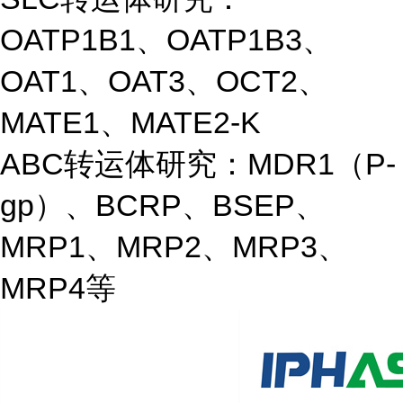
OATP1B1、OATP1B3、
OAT1、OAT3、OCT2、
MATE1、MATE2-K
ABC转运体研究：MDR1（P-
gp）、BCRP、BSEP、
MRP1、MRP2、MRP3、
MRP4等