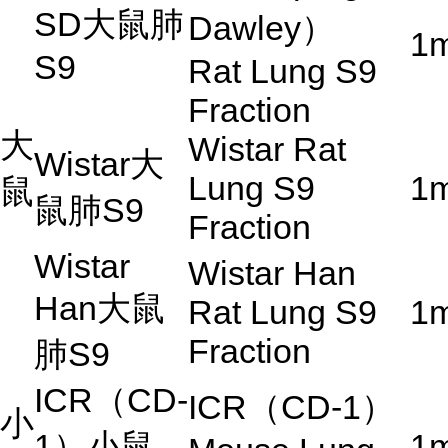
SD
大鼠肺
Dawley
）
1
S9
Rat Lung S9
Fraction
大
Wistar Rat
Wistar
大
Lung S9
1
鼠
鼠肺
S9
Fraction
Wistar
Wistar Han
Han
大鼠
Rat Lung S9
1
Fraction
肺
S9
ICR
（
CD-
ICR
（
CD-1
）
小
1
）小鼠
1