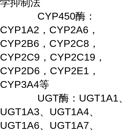
学抑制法
CYP450酶：
CYP1A2，CYP2A6，
CYP2B6，CYP2C8，
CYP2C9，CYP2C19，
CYP2D6，CYP2E1，
CYP3A4等
UGT酶：UGT1A1、
UGT1A3、UGT1A4、
UGT1A6、UGT1A7、