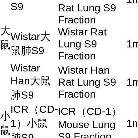
S9
Rat Lung S9
Fraction
大
Wistar Rat
Wistar
大
Lung S9
1
鼠
鼠肺
S9
Fraction
Wistar
Wistar Han
Han
大鼠
Rat Lung S9
1
Fraction
肺
S9
ICR
（
CD-
ICR
（
CD-1
）
小
1
）小鼠
1
Mouse Lung
鼠
S9 Fraction
肺
S9