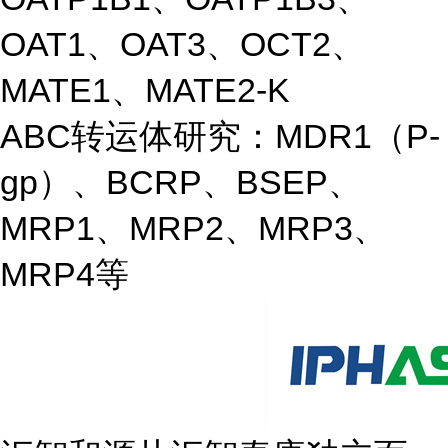
OAT1、OAT3、OCT2、
MATE1、MATE2-K
ABC转运体研究：MDR1（P-
gp）、BCRP、BSEP、
MRP1、MRP2、MRP3、
MRP4等