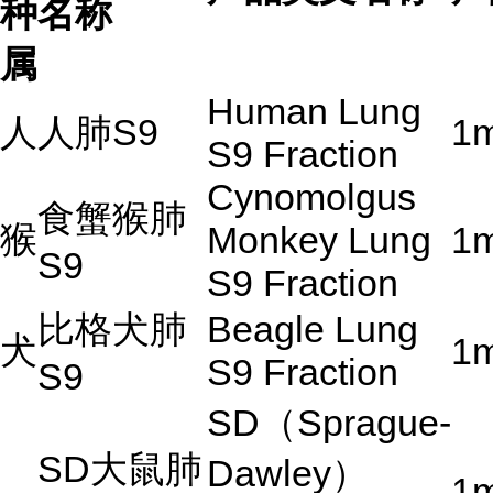
种
名称
属
Human Lung
人
人肺
S9
1
S9 Fraction
Cynomolgus
食蟹猴肺
猴
Monkey Lung
1
S9
S9 Fraction
比格犬肺
Beagle Lung
犬
1
S9 Fraction
S9
SD
（
Sprague-
SD
大鼠肺
Dawley
）
1