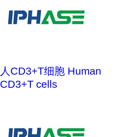
人CD3+T细胞 Human
CD3+T cells