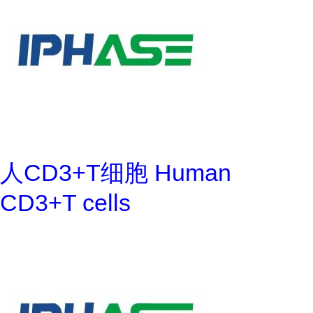
人CD3+T细胞 Human
CD3+T cells