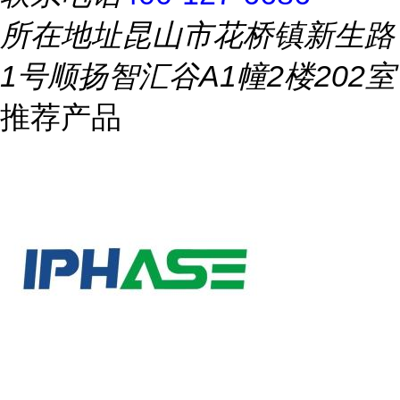
所在地址
昆山市花桥镇新生路
1号顺扬智汇谷A1幢2楼202室
推荐产品