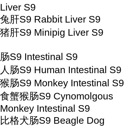
Liver S9
兔肝S9 Rabbit Liver S9
猪肝S9 Minipig Liver S9
肠S9 Intestinal S9
人肠S9 Human Intestinal S9
猴肠S9 Monkey Intestinal S9
食蟹猴肠S9 Cynomolgous
Monkey Intestinal S9
比格犬肠S9 Beagle Dog