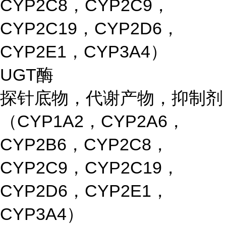
CYP2C8，CYP2C9，
CYP2C19，CYP2D6，
CYP2E1，CYP3A4）
UGT酶
探针底物，代谢产物，抑制剂
（CYP1A2，CYP2A6，
CYP2B6，CYP2C8，
CYP2C9，CYP2C19，
CYP2D6，CYP2E1，
CYP3A4）