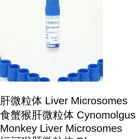
肝微粒体 Liver Microsomes
食蟹猴肝微粒体 Cynomolgus
Monkey Liver Microsomes