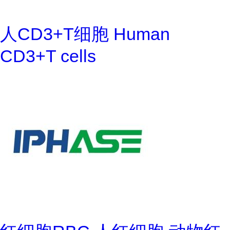
人CD3+T细胞 Human
CD3+T cells