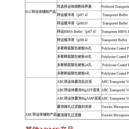
优选转运体细胞培养基
Preferred Transport
SLC
转运体辅助产品
转运缓冲液（
pH7.4
）
Transporter Buffer
转运缓冲液（
pH8.0
）
Transporter Buffer
转运
HBSS Buffer
（
pH7.4
）
Transporter HBSS 
转运缓冲液（
pH8.4
）
Transporter Buffer
多聚赖氨酸包被板
96
孔
Polylysine Coated P
多聚赖氨酸包被板
48
孔
Polylysine Coated P
多聚赖氨酸包被板
24
孔
Polylysine Coated P
多聚赖氨酸包被板
6
孔
Polylysine Coated P
ABC
转运体囊泡反应液
ABC Transporter Ve
ABC
转运体囊泡
MgATP
溶液
ABC Transporter V
ABC
转运体囊泡
MgAMP
溶液
ABC Transporter V
囊泡微孔过滤器封闭液
Vesicles Microporou
ABC
转运体辅助产品
囊泡微孔过滤器
Vesicles Microporou