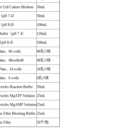
er Cell Culture Medium
30mL
（
pH 7.4
）
50mL
（
pH 8.0
）
100mL
Buffer
（
pH 7.4
）
120mL
（
pH 8.4
）
100mL
late
，
96 wells
96
孔
/1
块
late
，
48wells48
48
孔
/1
块
late
，
24 wells
24
孔
/1
块
late
，
6 wells
6
孔
/1
块
sicles Reaction Buffer
50mL
esicles MgATP Solution
25mL
esicles MgAMP Solution
25mL
s Filter Blocking Buffer
25mL
s Filter
50
个
/
包