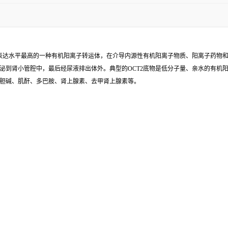
表达水平最高的一种有机阳离子转运体，在介导内源性有机阳离子物质、阳离子药物和
到肾小管腔中，最后经尿液排出体外。典型的OCT2底物是低分子量、亲水的有机阳
胆碱、肌酐、多巴胺、肾上腺素、去甲肾上腺素等。