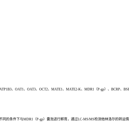
3、OAT1、OAT3、OCT2、MATE1、MATE2-K、MDR1（P-gp）、BCRP、BSE
P两个不同的条件下与MDR1（P-gp）囊泡进行孵育，通过LC-MS/MS检测他林洛尔的转