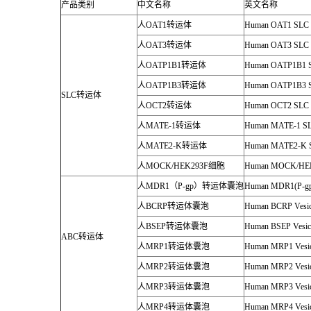
产品类别
中文名称
英文名称
人
OAT1
转运体
Human OAT1 SLC Tr
人
OAT3
转运体
Human OAT3 SLC Tr
人
OATP1B1
转运体
Human OATP1B1 SL
人
OATP1B3
转运体
Human OATP1B3 SL
SLC
转运体
人
OCT2
转运体
Human OCT2 SLC Tr
人
MATE-1
转运体
Human MATE-1 SLC 
人
MATE2-K
转运体
Human MATE2-K SL
人
MOCK/HEK293F
细胞
Human MOCK/HEK
人
MDR1
（
P-gp
）转运体囊泡
Human MDR1(P-gp)
人
BCRP
转运体囊泡
Human BCRP Vesic
人
BSEP
转运体囊泡
Human BSEP Vesic
ABC
转运体
人
MRP1
转运体囊泡
Human MRP1 Vesic
人
MRP2
转运体囊泡
Human MRP2 Vesic
人
MRP3
转运体囊泡
Human MRP3 Vesic
人
MRP4
转运体囊泡
Human MRP4 Vesic