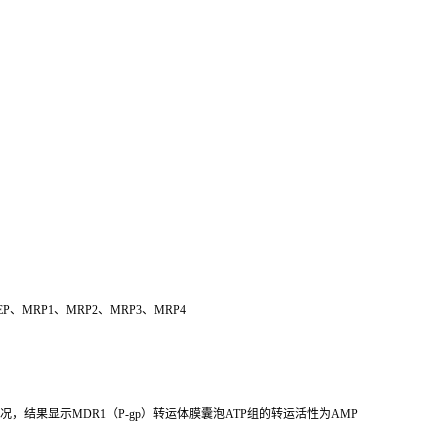
P、MRP1、MRP2、MRP3、MRP4
运情况，结果显示MDR1（P-gp）转运体膜囊泡ATP组的转运活性为AMP