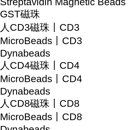
Streptavidin Magnetic Beads
GST磁珠
人CD3磁珠丨CD3
MicroBeads丨CD3
Dynabeads
人CD4磁珠丨CD4
MicroBeads丨CD4
Dynabeads
人CD8磁珠丨CD8
MicroBeads丨CD8
Dynabeads