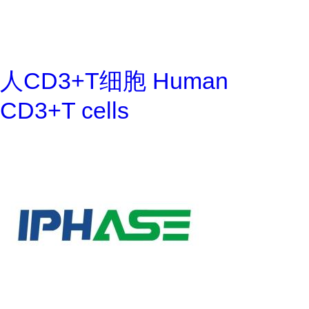
人CD3+T细胞 Human
CD3+T cells