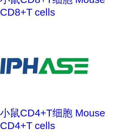
CD8+T cells
小鼠CD4+T细胞 Mouse
CD4+T cells