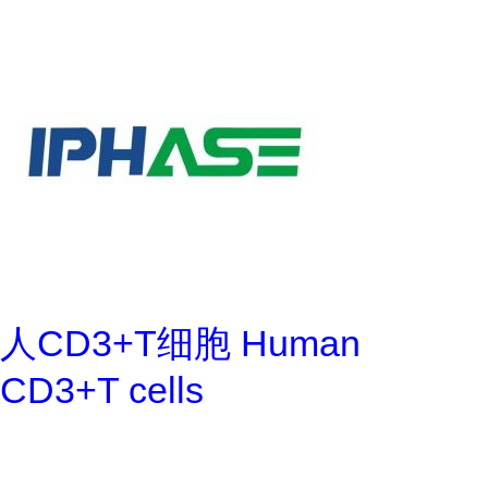
人CD3+T细胞 Human
CD3+T cells