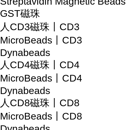
Streptavidin Magnetic Beads
GST磁珠
人CD3磁珠丨CD3
MicroBeads丨CD3
Dynabeads
人CD4磁珠丨CD4
MicroBeads丨CD4
Dynabeads
人CD8磁珠丨CD8
MicroBeads丨CD8
Dynabeads