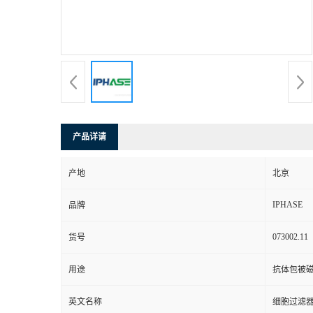
产品详请
产地
北京
IPHASE
品牌
073002.11
货号
用途
抗体包被磁
英文名称
细胞过滤器