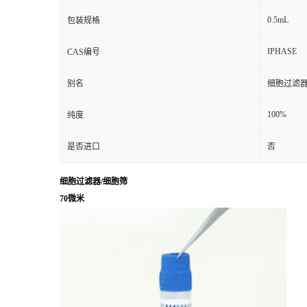
0.5mL
包装规格
IPHASE
CAS编号
别名
细胞过滤器
100%
纯度
是否进口
否
细胞过滤器/细胞筛
70微米