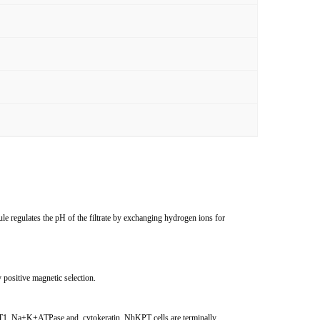
e regulates the pH of the filtrate by exchanging hydrogen ions for
 positive magnetic selection.
 ENT1, Na+K+ATPase and, cytokeratin. NhKPT cells are terminally