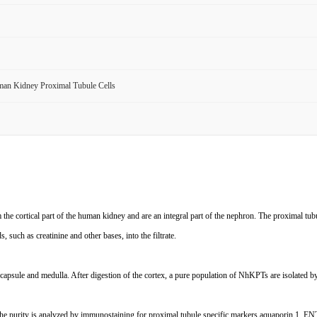
an Kidney Proximal Tubule Cells
ortical part of the human kidney and are an integral part of the nephron. The proximal tubul
ds, such as creatinine and other bases, into the filtrate.
capsule and medulla. After digestion of the cortex, a pure population of NhKPTs are isolated by
y. The purity is analyzed by immunostaining for proximal tubule specific markers aquaporin 1,