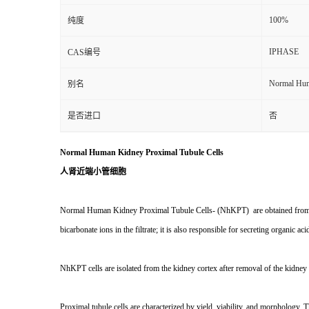
100%
纯度
IPHASE
CAS编号
Normal Hum
别名
是否进口
否
Normal Human Kidney Proximal Tubule Cells
人肾近端小管细胞
Normal Human Kidney Proximal Tubule Cells- (NhKPT) are obtained from the c
bicarbonate ions in the filtrate; it is also responsible for secreting organic aci
NhKPT cells are isolated from the kidney cortex after removal of the kidney 
Proximal tubule cells are characterized by yield, viability, and morpholog