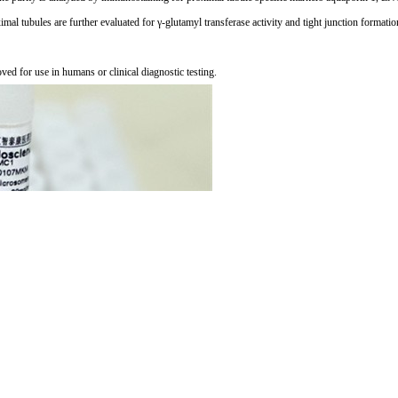
imal tubules are further evaluated for γ-glutamyl transferase activity and tight junction formati
se in humans or clinical diagnostic testing.