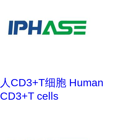
人CD3+T细胞 Human
CD3+T cells