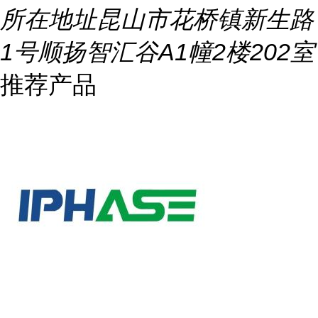
所在地址
昆山市花桥镇新生路
1号顺扬智汇谷A1幢2楼202室
推荐产品