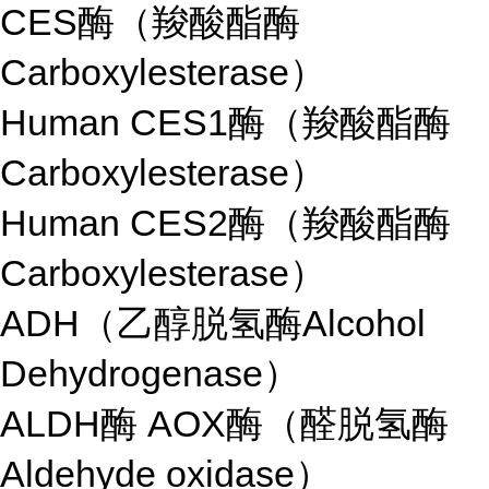
CES酶（羧酸酯酶
Carboxylesterase）
Human CES1酶（羧酸酯酶
Carboxylesterase）
Human CES2酶（羧酸酯酶
Carboxylesterase）
ADH（乙醇脱氢酶Alcohol
Dehydrogenase）
ALDH酶 AOX酶（醛脱氢酶
Aldehyde oxidase）