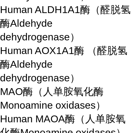
Human ALDH1A1酶（醛脱氢
酶Aldehyde
dehydrogenase）
Human AOX1A1酶 （醛脱氢
酶Aldehyde
dehydrogenase）
MAO酶（人单胺氧化酶
Monoamine oxidases）
Human MAOA酶（人单胺氧
化酶Monoamine oxidases）