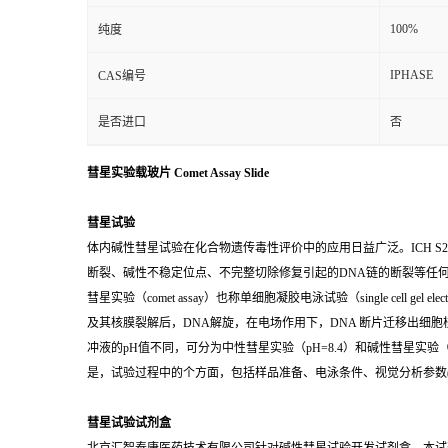
100%
纯度
IPHASE
CAS编号
是否进口
否
彗星实验载玻片 Comet Assay Slide
彗星试验
体内碱性彗星试验在化合物遗传毒性评价中的应用日益广泛。ICH S
断裂、碱性不稳定位点、不完整切除修复引起的DNA链的断裂等任
彗星实验（comet assay）也称单细胞凝胶电泳试验（single cel
及其核膜裂解后，DNA解旋，在电场作用下，DNA 断片迁移出细
冲液的pH值不同，可分为中性彗星实验（pH=8.4）和碱性彗星实
是，试验过程中的个方面，包括样品准备、电泳条件、视觉分析参数(
彗星试验试剂盒