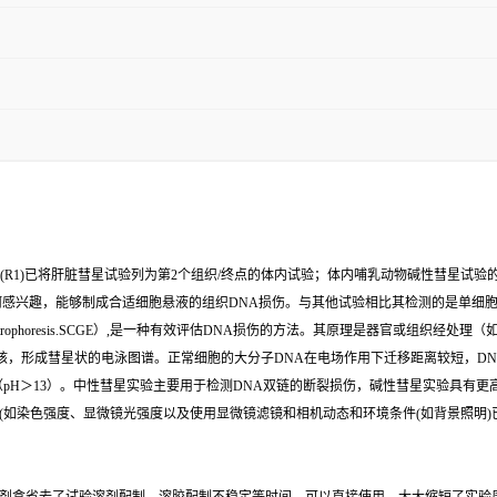
2(R1)已将肝脏彗星试验列为第2个组织/终点的体内试验；体内哺乳动物碱性彗星试验
何感兴趣，能够制成合适细胞悬液的组织DNA损伤。与其他试验相比其检测的是单细
l gel electrophoresis.SCGE）,是一种有效评估DNA损伤的方法。其原理是器
胞核，形成彗星状的电泳图谱。正常细胞的大分子DNA在电场作用下迁移距离较短，D
验（pH＞13）。中性彗星实验主要用于检测DNA双链的断裂损伤，碱性彗星实验具有
如染色强度、显微镜光强度以及使用显微镜滤镜和相机动态和环境条件(如背景照明)