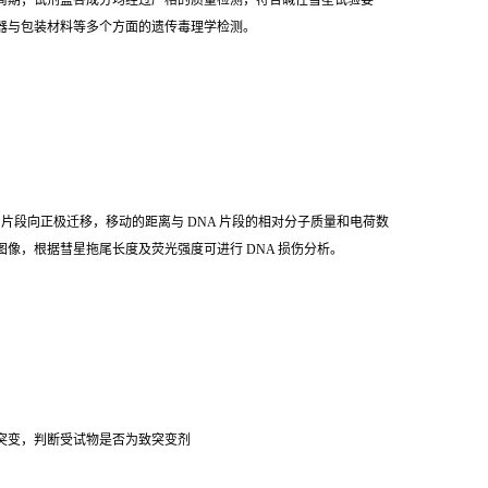
周期；试剂盒各成分均经过严格的质量检测，符合碱性彗星试验要
器与包装材料等多个方面的遗传毒理学检测。
 片段向正极迁移，移动的距离与 DNA 片段的相对分子质量和电荷数
像，根据彗星拖尾长度及荧光强度可进行 DNA 损伤分析。
突变，判断受试物是否为致突变剂