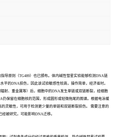
的指导原则（TG489）也已颁布。体内碱性彗星实验能够检测DNA链
胞水平的DNA损伤，因此该试验敏感性较高，操作简单，经济省时。
官或组织经处理（如辐射、重金属等）后，细胞中的DNA发生单链或双链断裂，经细胞
NA仍保留在细胞核的范围，形成圆形或轻微拖尾的图谱。根据电泳缓
更高的灵敏性，可用于检测更少量的单链和双链断裂损伤。 需要注意的
已经被研究，可能影响DNA迁移。