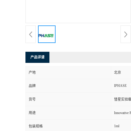
产品详请
产地
北京
IPHASE
品牌
货号
彗星实验载玻片 
用途
Innovat
1ml
包装规格