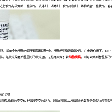
剂盒省去了试验溶剂配制、溶胶配制不稳定等时间，可以直接使用，大大缩短了实验
进行食品与饮用水、化学品、洗涤剂、消毒剂、食品添加剂、药物残留、化妆品、容
链断裂，将单个核细胞包埋于琼脂糖凝胶中，细胞经裂解和解旋后，在电场作用下，DNA
伤，经荧光染色后呈圆形的荧光团，无拖尾现象；若
细胞受损
，则可观察到彗星样的图
性的初筛
某些特殊构建的突变体上引起突变的能力，即造成菌株从组氨酸/色氨酸依赖型向原养型