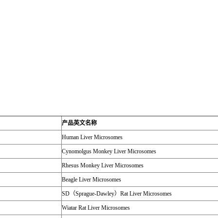
产品英文名称
Human Liver Microsomes
Cynomolgus Monkey Liver Microsomes
Rhesus Monkey Liver Microsomes
Beagle Liver Microsomes
SD
（
Sprague-Dawley
）
Rat Liver Microsomes
Wiatar Rat Liver Microsomes