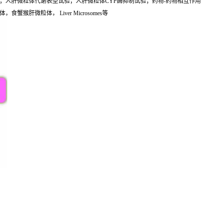
；人肝微粒体代谢表型试验；人肝微粒体CYP酶抑制试验；药物-药物相互作用
肝微粒体， Liver Microsomes等