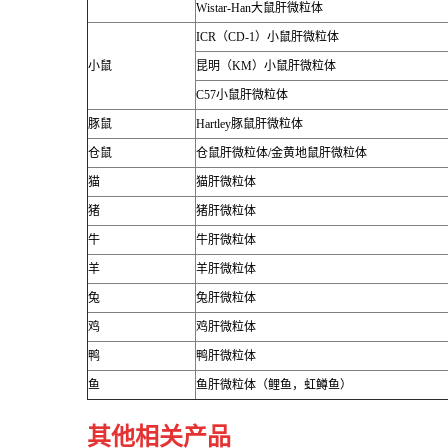
Wistar-Han
大鼠肝微粒体
ICR
（
CD-1
）小鼠肝微粒体
小鼠
昆明（
KM
）小鼠肝微粒体
C57
小鼠肝微粒体
豚鼠
Hartley
豚鼠肝微粒体
仓鼠
仓鼠肝微粒体
/
金黄地鼠肝微粒体
猫
猫肝微粒体
猪
猪肝微粒体
牛
牛肝微粒体
羊
羊肝微粒体
兔
兔肝微粒体
鸡
鸡肝微粒体
鸭
鸭肝微粒体
鱼
鱼肝微粒体（鲤鱼，虹鳟鱼）
其他相关产品