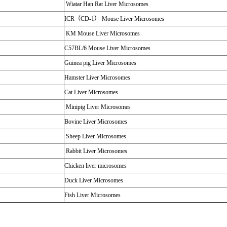
Wiatar Han Rat Liver Microsomes
ICR
（
CD-1
）
Mouse Liver Microsomes
KM Mouse Liver Microsomes
C57BL/6 Mouse Liver Microsomes
Guinea pig Liver Microsomes
Hamster Liver Microsomes
Cat Liver Microsomes
Minipig Liver Microsomes
Bovine Liver Microsomes
Sheep Liver Microsomes
Rabbit Liver Microsomes
Chicken liver microsomes
Duck Liver Microsomes
Fish Liver Microsomes