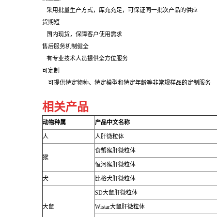
采用批量生产方式，库充充足，可保证同一批次产品的供应
货期短
国内现货，保障客户使用需求
售后服务机制健全
有专业技术人员提供全方位服务
可定制
可提供特定物种、特定模型和特定年龄等非常规样品的定制服务
相关产品
动物种属
产品中文名称
人
人肝微粒体
食蟹猴肝微粒体
猴
恒河猴肝微粒体
犬
比格犬肝微粒体
SD
大鼠肝微粒体
大鼠
Wistar
大鼠肝微粒体