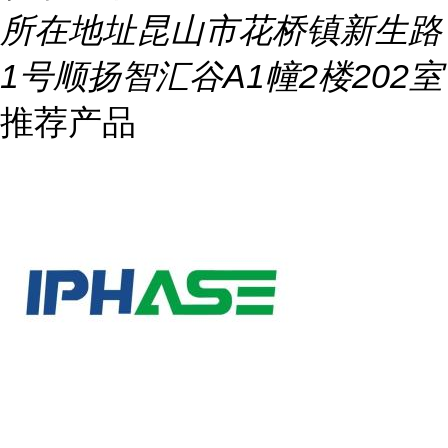
所在地址
昆山市花桥镇新生路
1号顺扬智汇谷A1幢2楼202室
推荐产品