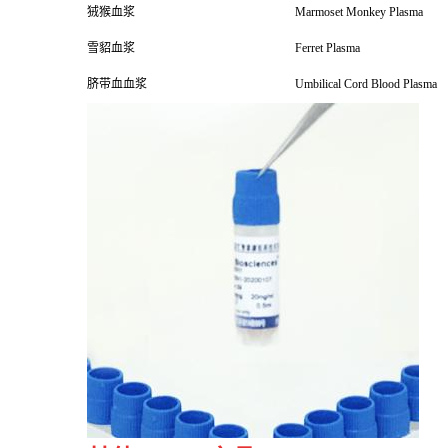
狨猴血浆
Marmoset Monkey Plasma
雪貂血浆
Ferret Plasma
脐带血血浆
Umbilical Cord Blood Plasma