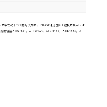
是微粒体中仅次于CYP酶的 大酶系，IPHASE通过基因工程技术奖人UGT
括人UGT1A1，人UGT1A3，人UGT1A4，人UGT1A6，人