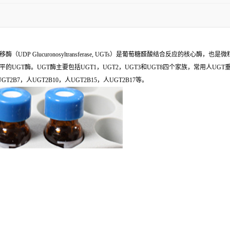
Glucuronosyltransferase, UGTs）是葡萄糖醛酸结合反应的核心酶，也
酶。UGT酶主要包括UGT1，UGT2，UGT3和UGT8四个家族，常用人UGT重组酶包
GT2B7，人UGT2B10，人UGT2B15，人UGT2B17等。