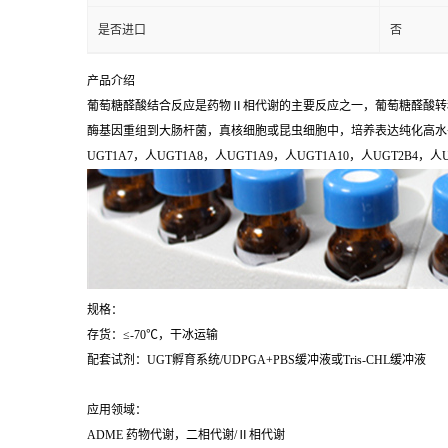
是否进口
否
产品介绍
葡萄糖醛酸结合反应是药物Ⅱ相代谢的主要反应之一，葡萄糖醛酸转移酶（UDP 
酶基因重组到大肠杆菌，真核细胞或昆虫细胞中，培养表达纯化高水平的UGT
UGT1A7，人UGT1A8，人UGT1A9，人UGT1A10，人UGT2B4，人U
规格：
存货：≤-70℃，干冰运输
配套试剂：UGT孵育系统/UDPGA+PBS缓冲液或Tris-CHL缓冲液
应用领域：
ADME 药物代谢，二相代谢/Ⅱ相代谢