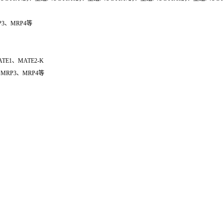
P3、MRP4等
TE1、MATE2-K
MRP3、MRP4等