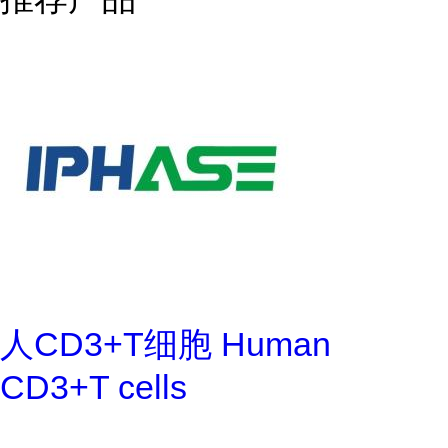
人CD3+T细胞 Human
CD3+T cells