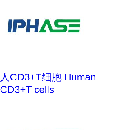
人CD3+T细胞 Human
CD3+T cells