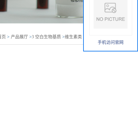
首页
>
产品展厅
>
3 空白生物基质
>
维生素类
>
去除C1q人血
手机访问官网
n Serum