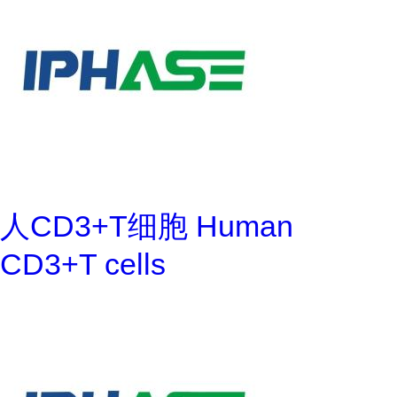
人CD3+T细胞 Human
CD3+T cells