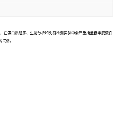
%），在蛋白质组学、生物分析和免疫检测实验中会严重掩盖低丰度蛋白
键试剂。