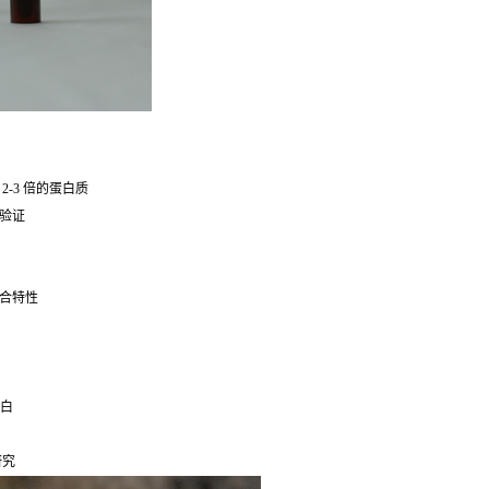
-3 倍的蛋白质
验证
合特性
蛋白
研究