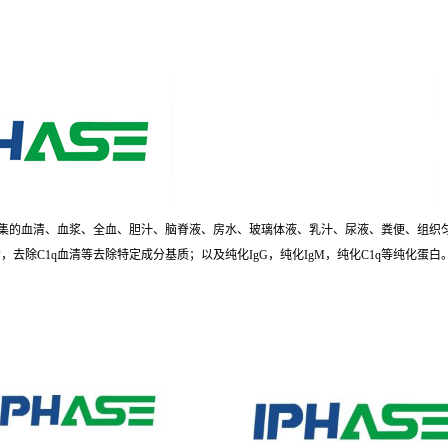
实采集的血清、血浆、全血、胆汁、脑脊液、房水、玻璃体液、乳汁、尿液、粪便、组
清，去除C1q血清等去除特定成分基质；以及纯化IgG，纯化IgM，纯化C1q等纯化蛋白