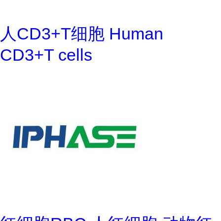
人CD3+T细胞 Human
CD3+T cells