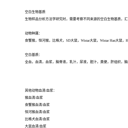
空白生物基质
生物样品分析方法学研究时，需要考察不同来源的空白生物基质，汇
动物种属：
食蟹猴，恒河猴，比格犬，SD大鼠，Wistar大鼠，Wistar Han大
空白基质：
全血，血清，血浆，脑脊液，乳汁，尿液，胆汁，粪便，肝组织，脑
其他动物血清/血浆：
猴血清/血浆
食蟹猴血清/血浆
恒河猴血清/血浆
比格犬血清/血浆
大鼠血清/血浆