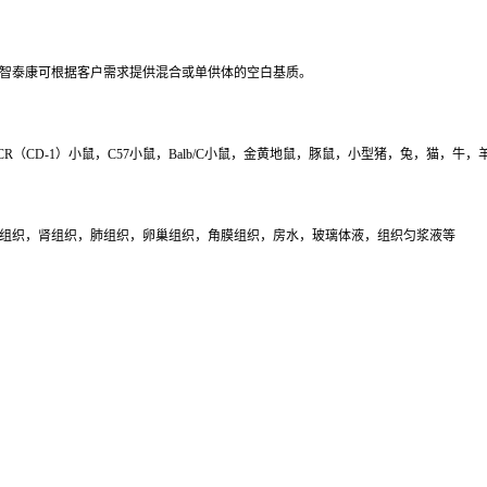
智泰康可根据客户需求提供混合或单供体的空白基质。
鼠，ICR（CD-1）小鼠，C57小鼠，Balb/C小鼠，金黄地鼠，豚鼠，小型猪，兔，猫，牛，
组织，肾组织，肺组织，卵巢组织，角膜组织，房水，玻璃体液，组织匀浆液等